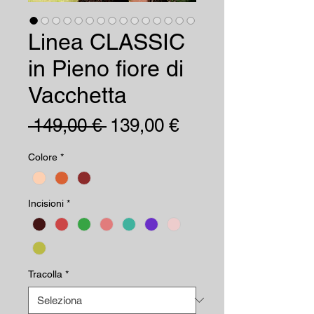
Linea CLASSIC
in Pieno fiore di
Vacchetta
Prezzo
Prezzo
 149,00 € 
139,00 €
regolare
scontato
Colore
*
Incisioni
*
Tracolla
*