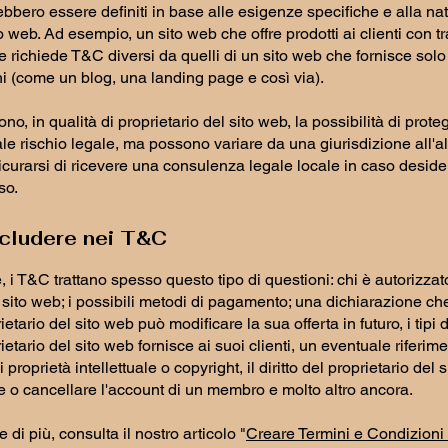
bbero essere definiti in base alle esigenze specifiche e alla nat
o web. Ad esempio, un sito web che offre prodotti ai clienti con t
ichiede T&C diversi da quelli di un sito web che fornisce solo
ni (come un blog, una landing page e così via).
rono, in qualità di proprietario del sito web, la possibilità di prote
le rischio legale, ma possono variare da una giurisdizione all'alt
curarsi di ricevere una consulenza legale locale in caso desideri
so.
cludere nei T&C
, i T&C trattano spesso questo tipo di questioni: chi è autorizzat
il sito web; i possibili metodi di pagamento; una dichiarazione ch
ietario del sito web può modificare la sua offerta in futuro, i tipi 
rietario del sito web fornisce ai suoi clienti, un eventuale riferim
 proprietà intellettuale o copyright, il diritto del proprietario del 
 o cancellare l'account di un membro e molto altro ancora.
 di più, consulta il nostro articolo "
Creare Termini e Condizioni d