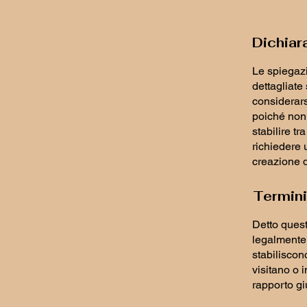
Dichiar
Le spiegazi
dettagliate
considerar
poiché non 
stabilire tr
richiedere 
creazione d
Termini
Detto quest
legalmente v
stabiliscono
visitano o 
rapporto giu