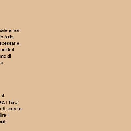
rale e non
on è da
ecessarie,
desideri
iamo di
la
ini
web. I T&C
enti, mentre
re il
o web.