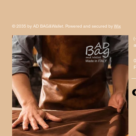
© 2035 by AD BAG&Wallet. Powered and secured by
Wix
(
a
R