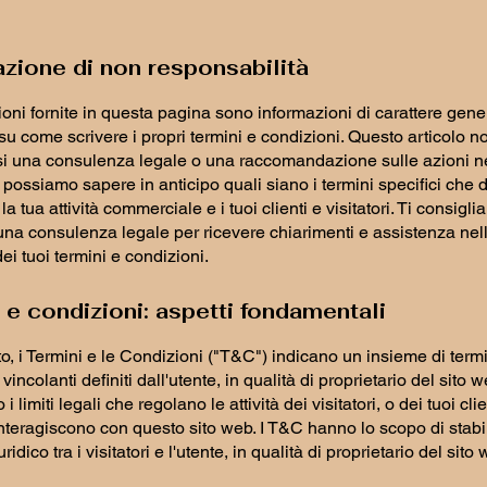
azione di non responsabilità
oni fornite in questa pagina sono informazioni di carattere gene
 su come scrivere i propri termini e condizioni. Questo articolo n
si una consulenza legale o una raccomandazione sulle azioni n
possiamo sapere in anticipo quali siano i termini specifici che 
a la tua attività commerciale e i tuoi clienti e visitatori. Ti consigl
una consulenza legale per ricevere chiarimenti e assistenza nel
ei tuoi termini e condizioni.
 e condizioni: aspetti fondamentali
o, i Termini e le Condizioni ("T&C") indicano un insieme di term
incolanti definiti dall'utente, in qualità di proprietario del sito 
 i limiti legali che regolano le attività dei visitatori, o dei tuoi cli
interagiscono con questo sito web. I T&C hanno lo scopo di stabili
ridico tra i visitatori e l'utente, in qualità di proprietario del sit