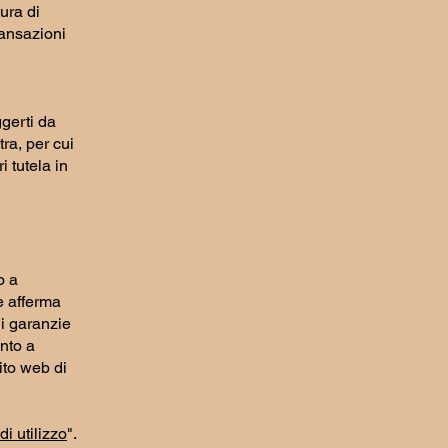
ura di
ransazioni
ggerti da
ra, per cui
 tutela in
o a
e afferma
di garanzie
ento a
sito web di
i utilizzo
".