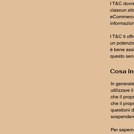
I T&C dovre
ciascun sit
eCommerce r
informazio
I T&C ti off
un potenzia
è bene assi
questo sen
Cosa in
In generale
utilizzare 
che il propr
che il prop
questioni di
sospendere
Per saperne